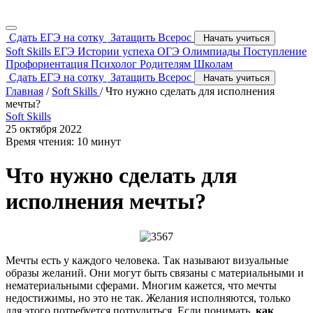
Сдать ЕГЭ на сотку
Затащить Всерос
Начать учиться
Soft Skills
ЕГЭ
Истории успеха
ОГЭ
Олимпиады
Поступление
Профориентация
Психолог
Родителям
Школам
Сдать ЕГЭ на сотку
Затащить Всерос
Начать учиться
Главная
/
Soft Skills
/
Что нужно сделать для исполнения
мечты?
Soft Skills
25 октября 2022
Время чтения: 10 минут
Что нужно сделать для
исполнения мечты?
Мечты есть у каждого человека. Так называют визуальные
образы желаний. Они могут быть связаны с материальными и
нематериальными сферами. Многим кажется, что мечты
недостижимы, но это не так. Желания исполняются, только
для этого потребуется потрудиться. Если понимать,
как