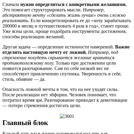
Сначала
нужно определиться с конкретными желаниями.
Это помогает структурировать мысли.
Например,
абстрактную мечту «сделать жизнь лучше» очень сложно
реализовать.
Если конкретизировать ее до «хочу зарабатывать
200000 в месяц и путешествовать 4 раза в год», станет проще.
Уже ясны цели, проще подобрать инструменты достижения,
способы реализации желаний.
Другая задача — определение истинности намерений.
Важно
отделить настоящую мечту от ложной.
Например, под
стремление похудеть скрывается желание нравиться
противоположному полу.
Только при достижении цели
появится разочарование. Сам по себе низкий вес не
способствует привлечению спутника. Уверенность в себе,
стиль, обаяние — да.
Опасность ложной мечты в том, что на нее уходят силы.
После реализации нет эйфории. Человек понимает, что
потратил время зря. Разочарование приводит к демотивации
— потери стремления достигать цели.
Главный блок
Каждый хоть раз в жизни задумывался над тем, как