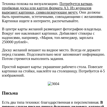
Техника похожа на визуализацию.
Потребуется ватман,
пробковая доска или картон формата А3. Из журналов
вырезают картинки, символизирующие мечту.
Они должны
быть приятными, эстетичными, совпадающими с желаниями.
Картинки ищите в интернете, распечатывайте.
В центре карты желаний размещают фотографию владельца.
Вокруг нее наклеивают картинки. Добавляют стикеры с
надписями, например, «Мария, топ-менеджер, зарплата
250000 рублей».
Доску желаний вешают на видное место. Всегда ее держите
перед глазами. Подсознательно мозг запоминает информацию.
Потом стремится выполнить задания.
Простой вариант карты: украшение рабочего стола. Повесьте
картинки на стойки, наклейте на столешницу. Потребуется 4-5
изображений.
Письма
Есть два типа техники: благодарственная и перспективная.
В
первом случае письмо пишут будущему человеку, который