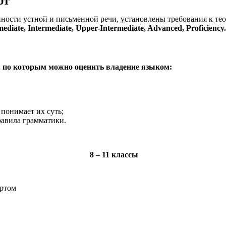
ют
нности устной и письменной речи, установлены требования к т
ediate, Intermediate, Upper-Intermediate, Advanced, Proficiency.
 по которым можно оценить владение языком:
понимает их суть;
равила грамматики.
8 – 11 классы
ертом