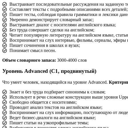
Выстраивает последовательные рассуждения на заданную тем
Составляет тексты с подробными описаниями всех деталей;
Пишет тесты, соблюдая правила грамматики и лексики данн
Уверенно демонстрирует словарный запас;
Выстраивает диалог с носителями английского языка;
Без труда совершает сделки на английском;
Читает популярную литературу на английском языке, статьи,
Воспринимает на слух интервью, фильмы, сериалы, эфиры 
Пишет сочинения в школах и вузах;
Понимает смысл песен.
Объем словарного запаса:
3000-4000 слов
Уровень Advanced (C1, продвинутый)
Что умеет человек, находящийся на уровне Advanced.
Критерии
Знает и без труда подбирает синонимы к словам;
Использует в речи сложные конструкции выше уровня Upper-
Свободно общается с носителями;
Проводит анализ текстов на английском языке;
Воспринимает на слух информацию, поступающую от людей
Ведет бизнес-диалоги на английском языке;
Пишет статьи на узкопрофильные темы;
Разбирается в тонкостях сленга английского языка.