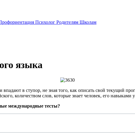
Профориентация
Психолог
Родителям
Школам
ого языка
и впадают в ступор, не зная того, как описать свой текущий пр
кого, количеством слов, которые знает человек, его навыками 
тные международные тесты?