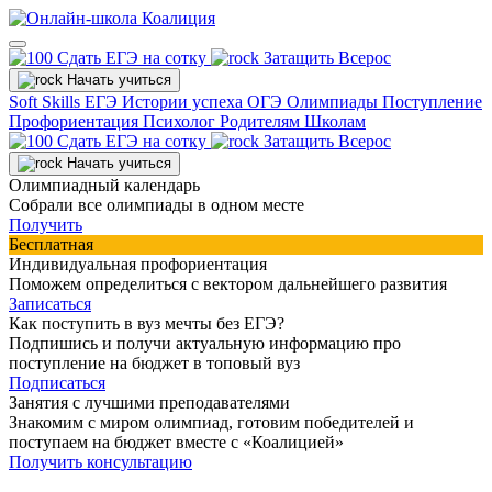
Сдать ЕГЭ на сотку
Затащить Всерос
Начать учиться
Soft Skills
ЕГЭ
Истории успеха
ОГЭ
Олимпиады
Поступление
Профориентация
Психолог
Родителям
Школам
Сдать ЕГЭ на сотку
Затащить Всерос
Начать учиться
Олимпиадный календарь
Собрали все олимпиады в одном месте
Получить
Бесплатная
Индивидуальная профориентация
Поможем определиться с вектором дальнейшего развития
Записаться
Как поступить в вуз мечты без ЕГЭ?
Подпишись и получи актуальную информацию про
поступление на бюджет в топовый вуз
Подписаться
Занятия с лучшими преподавателями
Знакомим с миром олимпиад, готовим победителей и
поступаем на бюджет вместе с «Коалицией»
Получить консультацию