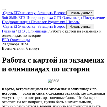
Сдать ЕГЭ на сотку
Затащить Всерос
Начать учиться
Soft Skills
ЕГЭ
Истории успеха
ОГЭ
Олимпиады
Поступление
Профориентация
Психолог
Родителям
Школам
Сдать ЕГЭ на сотку
Затащить Всерос
Начать учиться
Главная
/
ЕГЭ ,
Олимпиады
/
Работа с картой на экзаменах и
олимпиадах по истории
ЕГЭ
Олимпиады
20 декабря 2024
Время чтения: 6 минут
Работа с картой на экзаменах
и олимпиадах по истории
Карты, встречающиеся на экзаменах и олимпиадах по
истории, — одни из самых сложных заданий,
где школьники
могут запросто потерять драгоценные баллы. Чтобы верно
ответить на все вопросы, нужно быть внимательными,
отлично разбираться в теории, изучить все тонкости и знать