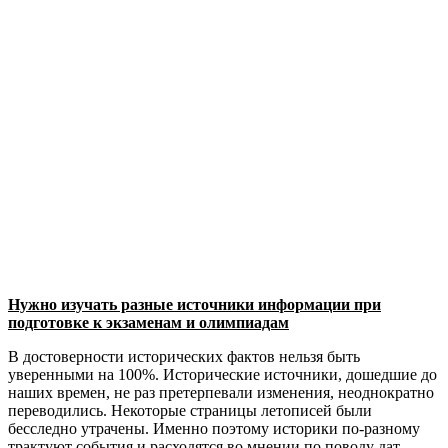
Нужно изучать разные источники информации при
подготовке к экзаменам и олимпиадам
В достоверности исторических фактов нельзя быть
уверенными на 100%. Исторические источники, дошедшие до
наших времен, не раз претерпевали изменения, неоднократно
переводились. Некоторые страницы летописей были
бесследно утрачены. Именно поэтому историки по-разному
трактуют события и расходятся во мнении по поводу дат.