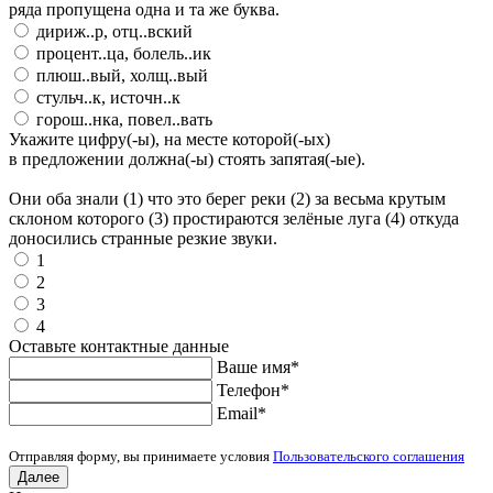
ряда пропущена одна и та же буква.
дириж..р, отц..вский
процент..ца, болель..ик
плюш..вый, холщ..вый
стульч..к, источн..к
горош..нка, повел..вать
Укажите цифру(-ы), на месте которой(-ых)
в предложении должна(-ы) стоять запятая(-ые).
Они оба знали (1) что это берег реки (2) за весьма крутым
склоном которого (3) простираются зелёные луга (4) откуда
доносились странные резкие звуки.
1
2
3
4
Оставьте контактные данные
Ваше имя
*
Телефон
*
Еmail
*
Отправляя форму, вы принимаете условия
Пользовательского соглашения
Далее