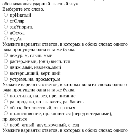
обозначающая ударный гласный звук.
Выберите это слово.
прИнятый
стОляр
закУпорить
дОсуха
отдАв
Укажите варианты ответов, в которых в обоих словах одного
ряда пропущена одна и та же буква.
дежур..м, слыш..мый
растер..нный, (они) высп..тся
движ..мый, извлека..мый
вытерп..вший, верт..щий
устремл..на, просмотр..м
Укажите варианты ответов, в которых во всех словах одного
ряда пропущена одна и та же буква.
по..стилка, на..рез, пре..писание
ра..продажа, во..главлять, ра..бавить
об..ск, без..звестный, от..граться
пр..косновение, пр..клоняться (перед ветеранами),
пр..касаться
необ..ятный, двух..ярусный, с..езд
Укажите варианты ответов, в которых в обоих словах одного