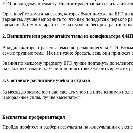
ЕГЭ по каждому предмету. Не стоит расстраиваться из-за итог
Организуйте дома атмосферу, которая будет похожа на ЕГЭ по 
варианты, лучше выполнить то, что вам попадется с первого ра
времени. Затем постарайтесь максимально беспристрастно пров
2. Выпишите или распечатайте темы из кодификатора ФИ
В кодификаторе отражены темы, встречающиеся на ЕГЭ. Возьми
самые трудные темы. Их не нужно бросать, ведь они приносят 
Знания по каждому предмету ЕГЭ лучше подтянуть до зеленого
на сложных заданиях. Если при подготовке уделить время их р
3. Составьте расписание учебы и отдыха
За месяц до экзаменов надо сделать упор на интенсивную подго
и моральные силы, лучше высыпаться.
Бесплатная профориентация
Пройди профтест и разбери результаты на консультации с эксп