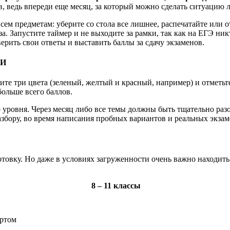
ов, ведь впереди еще месяц, за который можно сделать ситуацию
всем предметам: уберите со стола все лишнее, распечатайте или
за. Запустите таймер и не выходите за рамки, так как на ЕГЭ ни
ерить свои ответы и выставить баллы за сдачу экзаменов.
ПИ
те три цвета (зеленый, желтый и красный, например) и отметь
больше всего баллов.
 уровня. Через месяц либо все темы должны быть тщательно раз
азбору, во время написания пробных вариантов и реальных экза
товку. Но даже в условиях загруженности очень важно находить 
8 – 11 классы
ертом