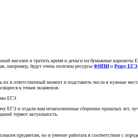
ижный магазин и тратить время и деньги на бумажные варианты 
к, например, будут очень полезны ресурсы
ФИПИ
и
Решу ЕГЭ
 их в ответственный момент и подставить числа в нужные места
осящиеся к темам экзаменов.
ями ЕГЭ
сдачу ЕГЭ и отдали вам незаполненные сборники прошлых лет, л
даний теряют актуальность.
ольким предметам, но и умение работать в соответствии с опре