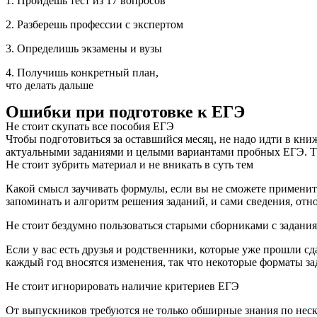
1. Пройдешь тест из 17 вопросов
2. Разберешь профессии с экспертом
3. Определишь экзамены и вузы
4. Получишь конкретный план,
что делать дальше
Ошибки при подготовке к ЕГЭ
Не стоит скупать все пособия ЕГЭ
Чтобы подготовиться за оставшийся месяц, не надо идти в кн
актуальными заданиями и целыми вариантами пробных ЕГЭ. Та
Не стоит зубрить материал и не вникать в суть тем
Какой смысл заучивать формулы, если вы не сможете применить
запоминать и алгоритм решения заданий, и сами сведения, отн
Не стоит бездумно пользоваться старыми сборниками с задани
Если у вас есть друзья и родственники, которые уже прошли 
каждый год вносятся изменения, так что некоторые форматы за
Не стоит игнорировать наличие критериев ЕГЭ
От выпускников требуются не только обширные знания по неск