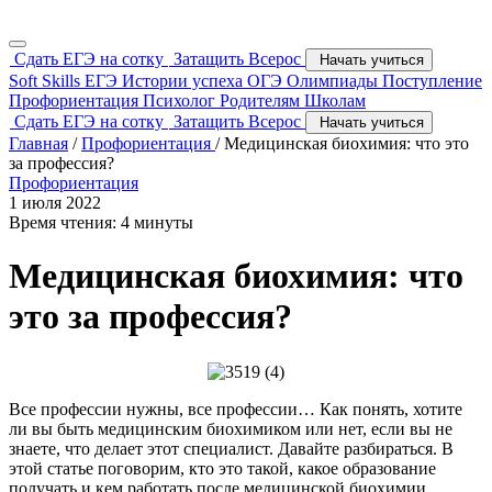
Сдать ЕГЭ на сотку
Затащить Всерос
Начать учиться
Soft Skills
ЕГЭ
Истории успеха
ОГЭ
Олимпиады
Поступление
Профориентация
Психолог
Родителям
Школам
Сдать ЕГЭ на сотку
Затащить Всерос
Начать учиться
Главная
/
Профориентация
/
Медицинская биохимия: что это
за профессия?
Профориентация
1 июля 2022
Время чтения: 4 минуты
Медицинская биохимия: что
это за профессия?
Все профессии нужны, все профессии… Как понять, хотите
ли вы быть медицинским биохимиком или нет, если вы не
знаете, что делает этот специалист. Давайте разбираться. В
этой статье поговорим, кто это такой, какое образование
получать и кем работать после медицинской биохимии.