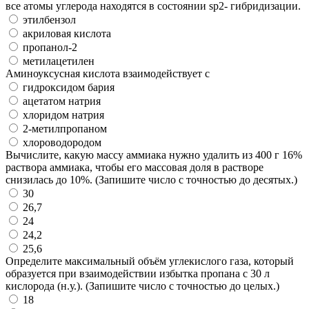
все атомы углерода находятся в состоянии sp2- гибридизации.
этилбензол
акриловая кислота
пропанол-2
метилацетилен
Аминоуксусная кислота взаимодействует с
гидроксидом бария
ацетатом натрия
хлоридом натрия
2-метилпропаном
хлороводородом
Вычислите, какую массу аммиака нужно удалить из 400 г 16%
раствора аммиака, чтобы его массовая доля в растворе
снизилась до 10%. (Запишите число с точностью до десятых.)
30
26,7
24
24,2
25,6
Определите максимальный объём углекислого газа, который
образуется при взаимодействии избытка пропана с 30 л
кислорода (н.у.). (Запишите число с точностью до целых.)
18