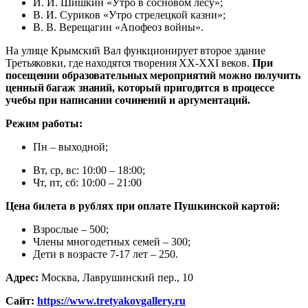
И. И. Шишкин «Утро в сосновом лесу»;
В. И. Суриков «Утро стрелецкой казни»;
В. В. Верещагин «Апофеоз войны».
На улице Крымский Вал функционирует второе здание
Третьяковки, где находятся творения XX-XXI веков.
При
посещении образовательных мероприятий можно получить
ценный багаж знаний, который пригодится в процессе
учебы при написании сочинений и аргументаций.
Режим работы:
Пн – выходной;
Вт, ср, вс: 10:00 – 18:00;
Чт, пт, сб: 10:00 – 21:00
Цена билета в рублях при оплате Пушкинской картой:
Взрослые – 500;
Члены многодетных семей – 300;
Дети в возрасте 7-17 лет – 250.
Адрес:
Москва, Лаврушинский пер., 10
Сайт:
https://www.tretyakovgallery.ru