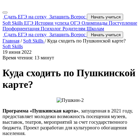
Сдать ЕГЭ на сотку
Затащить Всерос
Начать учиться
Soft Skills
ЕГЭ
Истории успеха
ОГЭ
Олимпиады
Поступление
Профориентация
Психолог
Родителям
Школам
Сдать ЕГЭ на сотку
Затащить Всерос
Начать учиться
Главная
/
Soft Skills
/
Куда сходить по Пушкинской карте?
Soft Skills
19 июня 2022
Время чтения: 13 минут
Куда сходить по Пушкинской
карте?
Программа «Пушкинская карта»
, запущенная в 2021 году,
предоставляет молодежи возможность посещения музеев,
выставок, театров, мероприятий за счет государственного
бюджета. Проект разработан для культурного обогащения
населения.