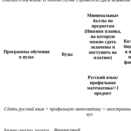
Минимальные
баллы по
предметам
(Нижняя планка,
на которую
Кол
можно сдать
бю
экзамены и
Программы обучения
и 
поступить на
Вузы
в вузах
м
платное)
фа
Русский язык/
профильная
математика/+1
предмет
Сдать русский язык + профильную математику + иностранны
вуз
Финансовый
Бизнес-анализ, налоги