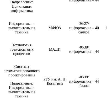
информатика – 44
Направление:
Прикладная
информатика
Информатика и
36/27/
вычислительная
МФЮА
информатика – 40
техника
баллов
Технология
40/39/
транспортных
МАДИ
информатика – 44
процессов
Системы
автоматизированного
проектирования
40/39/
РГУ им. А. Н.
информатика – 44
Направление:
Косыгина
балла
Информатика и
вычислительная
техника