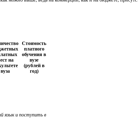
ичество
Стоимость
джетных
платного
платных
обучения в
ест на
вузе
культете
(рублей в
вуза
год)
й язык и поступить в