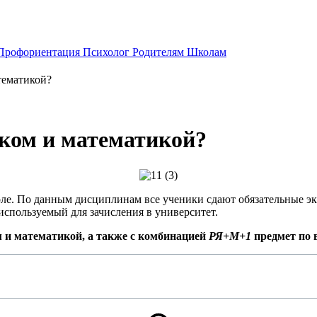
Профориентация
Психолог
Родителям
Школам
тематикой?
ыком и математикой?
оле. По данным дисциплинам все ученики сдают обязательные э
используемый для зачисления в университет.
м и математикой, а также с комбинацией
РЯ+М+1
предмет по 