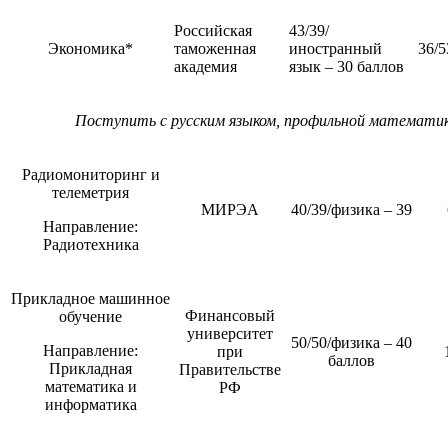
Российская
43/39/
Экономика*
таможенная
иностранный
36/5
академия
язык – 30 баллов
Поступить с русским языком, профильной математик
Радиомониторинг и
телеметрия
МИРЭА
40/39/физика – 39
Направление:
Радиотехника
Прикладное машинное
Финансовый
обучение
университет
50/50/физика – 40
Направление:
при
баллов
Прикладная
Правительстве
математика и
РФ
информатика