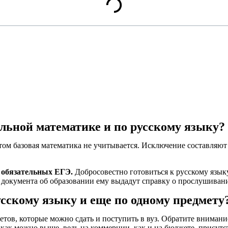
ильной математике и по русскому языку?
этом базовая математика не учитывается. Исключение составля
 обязательных ЕГЭ.
Добросовестно готовиться к русскому языку 
о документа об образовании ему выдадут справку о прослушивани
усскому языку и еще по одному предмету
ов, которые можно сдать и поступить в вуз. Обратите внимание
 как можно выше, ведь на коммерции, как и на бюджете, присутс