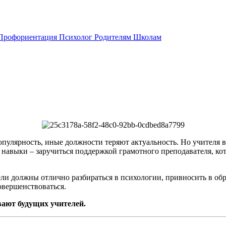
Профориентация
Психолог
Родителям
Школам
пулярность, иные должности теряют актуальность. Но учителя 
навыки – заручиться поддержкой грамотного преподавателя, кот
тели должны отлично разбираться в психологии, привносить в о
овершенствоваться.
вают будущих учителей.