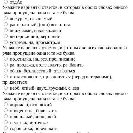
отдАв
Укажите варианты ответов, в которых в обоих словах одного
ряда пропущена одна и та же буква.
дежур..м, слыш..мый
растер..нный, (они) высп..тся
движ..мый, извлека..мый
вытерп..вший, верт..щий
устремл..на, просмотр..м
Укажите варианты ответов, в которых во всех словах одного
ряда пропущена одна и та же буква.
по..стилка, на..рез, пре..писание
ра..продажа, во..главлять, ра..бавить
об..ск, без..звестный, от..граться
пр..косновение, пр..клоняться (перед ветеранами),
пр..касаться
необ..ятный, двух..ярусный, с..езд
Укажите варианты ответов, в которых в обоих словах одного
ряда пропущена одна и та же буква.
дириж..р, отц..вский
процент..ца, болель..ик
плюш..вый, холщ..вый
стульч..к, источн..к
горош..нка, повел..вать