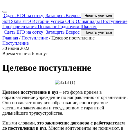
Сдать ЕГЭ на сотку
Затащить Всерос
Начать учиться
Soft Skills
ЕГЭ
Истории успеха
ОГЭ
Олимпиады
Поступление
Профориентация
Психолог
Родителям
Школам
Сдать ЕГЭ на сотку
Затащить Всерос
Начать учиться
Главная
/
Поступление
/
Целевое поступление
Поступление
30 июня 2022
Время чтения: 6 минут
Целевое поступление
Целевое поступление в вуз
– это форма приема в
образовательное учреждение по направлению от организации.
Оно позволяет получить образование, спонсируемое
частными заказчиками и государством с гарантией
дальнейшего трудоустройства.
Иными словами,
это заключение договора с работодателем
до поступления в вуз.
Многие абитуриенты не понимают, в