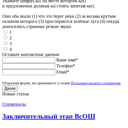
Укажите цифру(-ы), на месте которой(-ых)
в предложении должна(-ы) стоять запятая(-ые).
Они оба знали (1) что это берег реки (2) за весьма крутым
склоном которого (3) простираются зелёные луга (4) откуда
доносились странные резкие звуки.
1
2
3
4
Оставьте контактные данные
Ваше имя
*
Телефон
*
Еmail
*
Отправляя форму, вы принимаете условия
Пользовательского соглашения
Далее
Новые статьи
Олимпиады
Заключительный этап ВсОШ