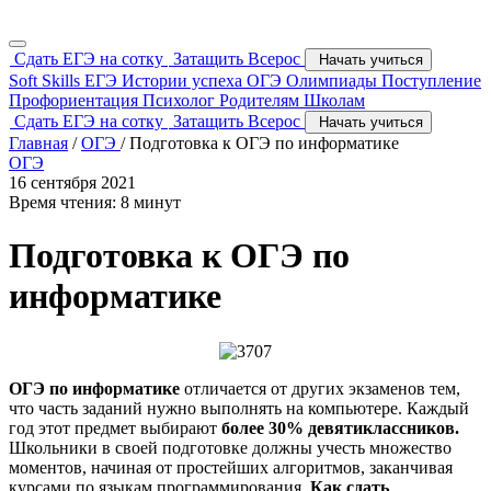
Сдать ЕГЭ на сотку
Затащить Всерос
Начать учиться
Soft Skills
ЕГЭ
Истории успеха
ОГЭ
Олимпиады
Поступление
Профориентация
Психолог
Родителям
Школам
Сдать ЕГЭ на сотку
Затащить Всерос
Начать учиться
Главная
/
ОГЭ
/
Подготовка к ОГЭ по информатике
ОГЭ
16 сентября 2021
Время чтения: 8 минут
Подготовка к ОГЭ по
информатике
ОГЭ по информатике
отличается от других экзаменов тем,
что часть заданий нужно выполнять на компьютере. Каждый
год этот предмет выбирают
более 30% девятиклассников.
Школьники в своей подготовке должны учесть множество
моментов, начиная от простейших алгоритмов, заканчивая
курсами по языкам программирования.
Как сдать