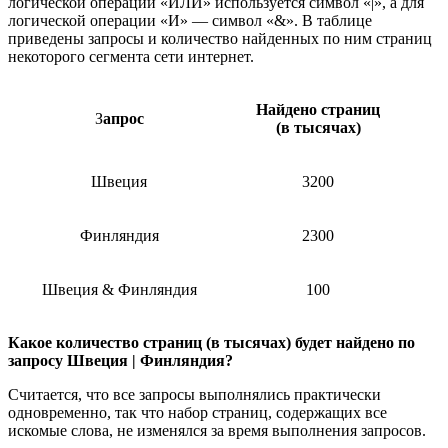
логической операции «ИЛИ» используется символ «|», а для
логической операции «И» — символ «&». В таблице
приведены запросы и количество найденных по ним страниц
некоторого сегмента сети интернет.
Найдено страниц
З
апрос
(в тысячах)
Швеция
3200
Финляндия
2300
Швеция & Финляндия
100
Какое количество страниц (в тысячах) будет найдено по
запросу Швеция | Финляндия?
Считается, что все запросы выполнялись практически
одновременно, так что набор страниц, содержащих все
искомые слова, не изменялся за время выполнения запросов.