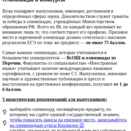
Вузы поощряют выпускников, имеющих достижения в
определённых сферах науки. Доказательством служат грамоты
за победы в олимпиадах, учреждённых Министерством
образования РФ. Всего их 88, но каждый вуз принимает во
внимание лишь те, что соответствуют его профилю. Призовое
место в перечневой олимпиаде должно сочетаться с высоким
результатом ЕГЭ по тому же предмету —
не ниже 75 баллов.
Самые важные олимпиады, которые учитываются в
большинстве университетов —
ВсОШ и олимпиады из
Перечня.
Факультеты со специальностью «Иностранные
языки» учитывают наличие международных языковых
сертификатов, с уровнем не ниже С1. Выпускники, имеющие
научные и художественные публикации в прессе и
выступления на престижных конференциях, получают
от 1 до
6 баллов.
5 практических рекомендаций
для выпускников:
выбирайте олимпиаду, посвящённую предмету, по
которому вы сдаёте единый государственный экзамен;
чтобы повысить шансы на призовое место, записывайтесь
на олимпиадные курсы Коалиции 😉
узнайте, организует ли выбранный вами вуз собственные