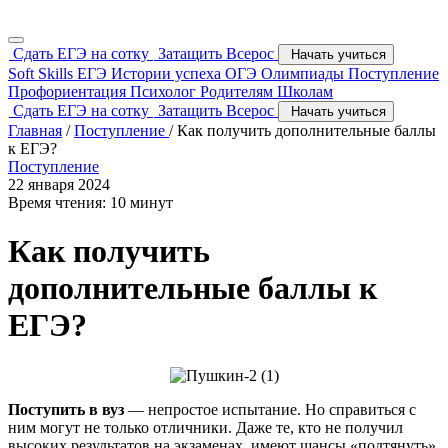
Сдать ЕГЭ на сотку
Затащить Всерос
Начать учиться
Soft Skills
ЕГЭ
Истории успеха
ОГЭ
Олимпиады
Поступление
Профориентация
Психолог
Родителям
Школам
Сдать ЕГЭ на сотку
Затащить Всерос
Начать учиться
Главная
/
Поступление
/
Как получить дополнительные баллы
к ЕГЭ?
Поступление
22 января 2024
Время чтения: 10 минут
Как получить
дополнительные баллы к
ЕГЭ?
Поступить в вуз
— непростое испытание. Но справиться с
ним могут не только отличники. Даже те, кто не получил
высоких результатов на экзаменах, имеют шансы «подтянуть»