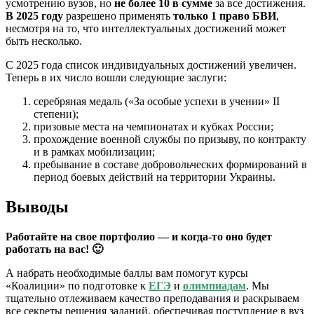
усмотрению вузов, но
не более 10 в сумме
за все достижения.
В 2025 году
разрешено применять
только 1 право БВИ
,
несмотря на то, что интеллектуальных достижений может
быть несколько.
С 2025 года список индивидуальных достижений увеличен.
Теперь в их число вошли следующие заслуги:
серебряная медаль («За особые успехи в учении» II
степени);
призовые места на чемпионатах и кубках России;
прохождение военной службы по призыву, по контракту
и в рамках мобилизации;
пребывание в составе добровольческих формирований в
период боевых действий на территории Украины.
Выводы
Работайте на свое портфолио — и когда-то оно будет
работать на вас! 🙂
А набрать необходимые баллы вам помогут курсы
«Коалиции» по подготовке к
ЕГЭ
и
олимпиадам
. Мы
тщательно отлеживаем качество преподавания и раскрываем
все секреты решения заданий, обеспечивая поступление в вуз