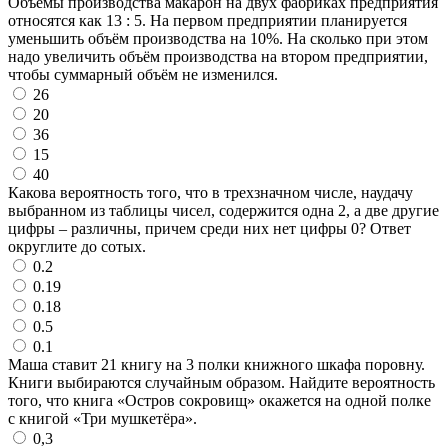
Объёмы производства макарон на двух фабриках предприятия
относятся как 13 : 5. На первом предприятии планируется
уменьшить объём производства на 10%. На сколько при этом
надо увеличить объём производства на втором предприятии,
чтобы суммарный объём не изменился.
26
20
36
15
40
Какова вероятность того, что в трехзначном числе, наудачу
выбранном из таблицы чисел, содержится одна 2, а две другие
цифры – различны, причем среди них нет цифры 0? Ответ
округлите до сотых.
0.2
0.19
0.18
0.5
0.1
Маша ставит 21 книгу на 3 полки книжного шкафа поровну.
Книги выбираются случайным образом. Найдите вероятность
того, что книга «Остров сокровищ» окажется на одной полке
с книгой «Три мушкетёра».
0,3