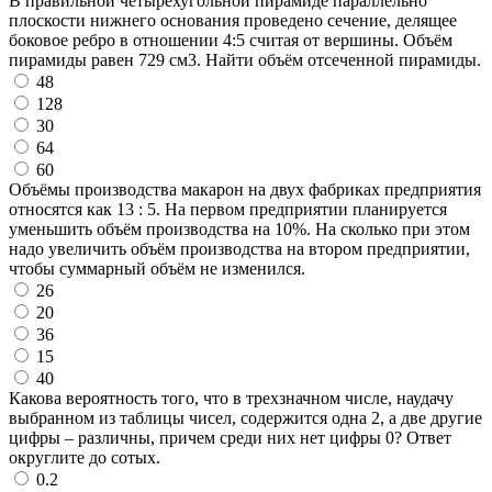
В правильной четырехугольной пирамиде параллельно
плоскости нижнего основания проведено сечение, делящее
боковое ребро в отношении 4:5 считая от вершины. Объём
пирамиды равен 729 см3. Найти объём отсеченной пирамиды.
48
128
30
64
60
Объёмы производства макарон на двух фабриках предприятия
относятся как 13 : 5. На первом предприятии планируется
уменьшить объём производства на 10%. На сколько при этом
надо увеличить объём производства на втором предприятии,
чтобы суммарный объём не изменился.
26
20
36
15
40
Какова вероятность того, что в трехзначном числе, наудачу
выбранном из таблицы чисел, содержится одна 2, а две другие
цифры – различны, причем среди них нет цифры 0? Ответ
округлите до сотых.
0.2