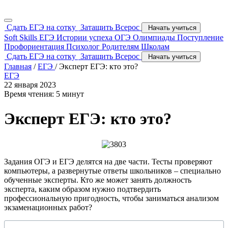
Сдать ЕГЭ на сотку
Затащить Всерос
Начать учиться
Soft Skills
ЕГЭ
Истории успеха
ОГЭ
Олимпиады
Поступление
Профориентация
Психолог
Родителям
Школам
Сдать ЕГЭ на сотку
Затащить Всерос
Начать учиться
Главная
/
ЕГЭ
/
Эксперт ЕГЭ: кто это?
ЕГЭ
22 января 2023
Время чтения: 5 минут
Эксперт ЕГЭ: кто это?
Задания ОГЭ и ЕГЭ делятся на две части. Тесты проверяют
компьютеры, а развернутые ответы школьников – специально
обученные эксперты. Кто же может занять должность
эксперта, каким образом нужно подтвердить
профессиональную пригодность, чтобы заниматься анализом
экзаменационных работ?