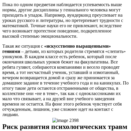
Пока по одним предметам наблюдается успеваемость выше
нормы, другие дисциплины у гениального человека могут
приходить в упадок. Например, вундеркинд преуспевает на
уроках русского и литературы, но претерпевает трудности с
математикой. Точные науки его не привлекают, вследствие
чего возникает протестное поведение, подкрепленное
высокой степенью эмоциональности.
Такая же ситуация с
«искусственно выращенными»
гениями
– детьми, из которых родители стремятся «слепить»
уникумов. В каждом классе есть ребенок, который после
окончания школьных уроков бежит на факультативы. Все
ребята гуляют, собираются компаниями и весело проводят
время, а тот несчастный ученик, уставший и измотанный,
вечером возвращается домой и сразу же принимается за
домашнее задание в течение учебного года и на каникулах. По
итогу такие дети остаются отстраненными от общества, в
коллективе они «не в теме», так как с одноклассниками их
мало что связывает, а на друзей вне учебного заведения
времени не остается. На фоне этого ребенок чувствует себя
отчужденным, лишним, уже сложнее идет на контакт с
людьми.
Риск развития психологических травм