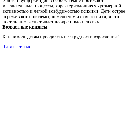
У детей-вундеркиндов в особом темпе протекают
мыслительные процессы, характеризующиеся чрезмерной
активностью и легкой возбудимостью психики. Дети острее
переживают проблемы, нежели чем их сверстники, и это
постепенно расшатывает неокрепшую психику.
Возрастные кризисы
Как помочь детям преодолеть все трудности взросления?
Читать статью