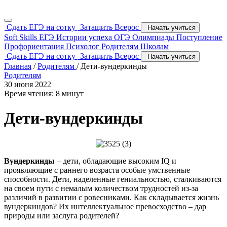
Сдать ЕГЭ на сотку
Затащить Всерос
Начать учиться
Soft Skills
ЕГЭ
Истории успеха
ОГЭ
Олимпиады
Поступление
Профориентация
Психолог
Родителям
Школам
Сдать ЕГЭ на сотку
Затащить Всерос
Начать учиться
Главная
/
Родителям
/
Дети-вундеркинды
Родителям
30 июня 2022
Время чтения: 8 минут
Дети-вундеркинды
Вундеркинды
– дети, обладающие высоким IQ и
проявляющие с раннего возраста особые умственные
способности. Дети, наделенные гениальностью, сталкиваются
на своем пути с немалым количеством трудностей из-за
различий в развитии с ровесниками. Как складывается жизнь
вундеркиндов? Их интеллектуальное превосходство – дар
природы или заслуга родителей?